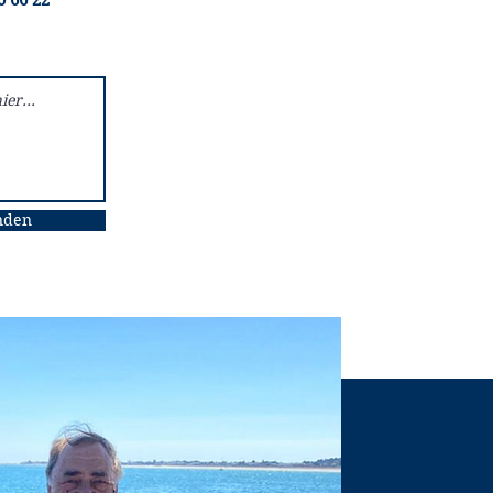
0 66 22
nden