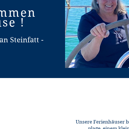
ommen
se !
an Steinfatt -
Unsere Ferienhäuser be
plage, einem klei