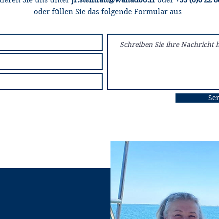
tieren Sie uns unter
jr.steinfatt@wanadoo.fr
oder
+33 (0)6 22 8
oder füllen Sie das folgende Formular aus
Se