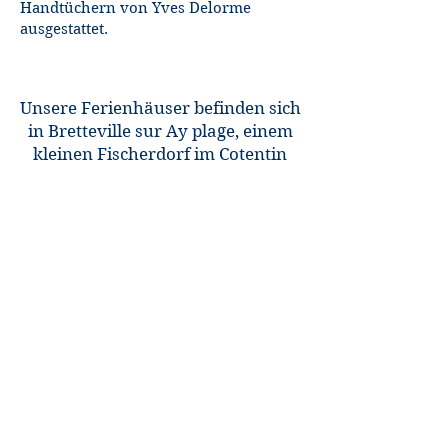
Handtüchern von Yves Delorme
ausgestattet.
Unsere Ferienhäuser befinden sich
in Bretteville sur Ay plage, einem
kleinen Fischerdorf im Cotentin
FRAGEN ? RUFEN SIE UNS
GERNE AN UNTER :
+33 (0)6 22 80 66 22