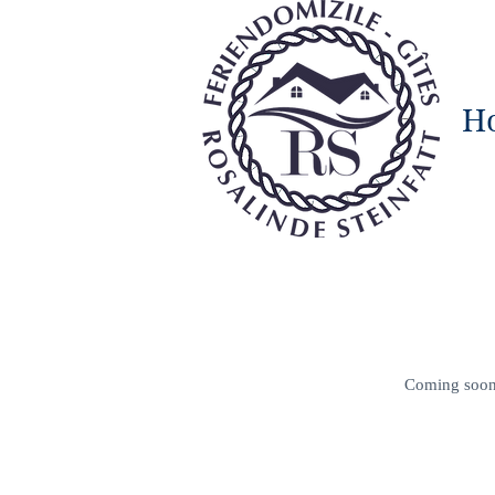
H
Coming soo