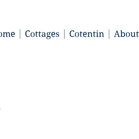
ome
Cottages
Cotentin
About
Imprint
n