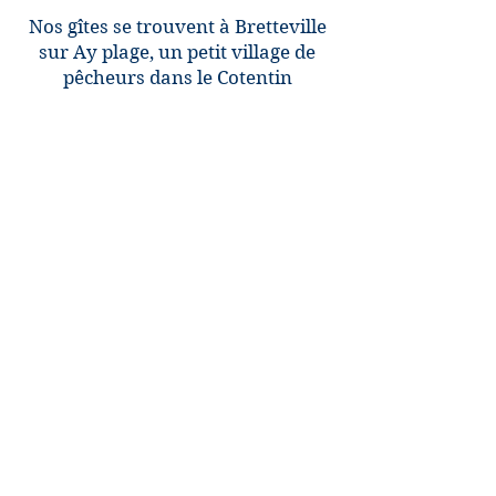
Nos gîtes se trouvent à Bretteville
sur Ay plage, un petit village de
pêcheurs dans le Cotentin
DES QUESTIONS ?
CONTACTEZ-NOUS AU :
+33 (0)6 22 80 66 22